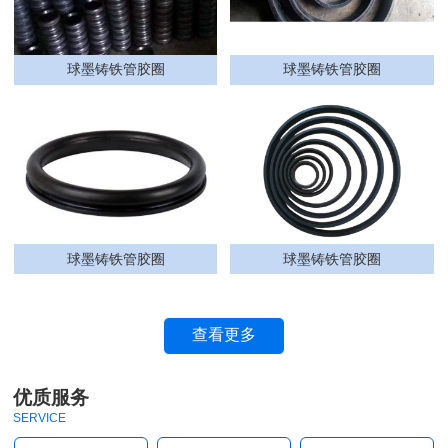
球墨铸铁管胶圈
球墨铸铁管胶圈
球墨铸铁管胶圈
球墨铸铁管胶圈
查看更多
优质服务
SERVICE