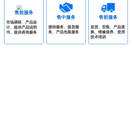
售前服务
售中服务
售前服务
市场调研、产品设
接待服务、提货服
送货、安装、产品退
计、提供产品说明
务、产品包装服务
换、维修保养、使用
书、提供咨询服务
技术培训
QUALIFICATION HONOR
荣誉资质
K7检验报告