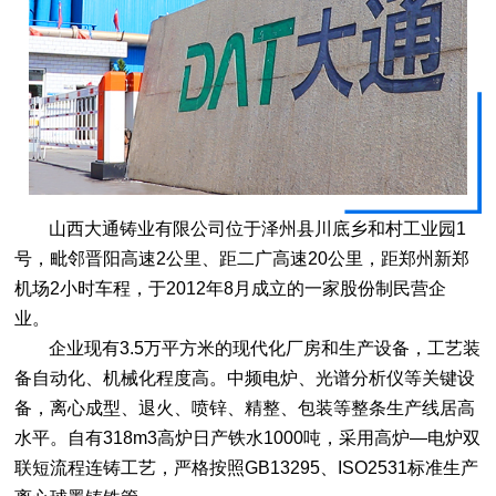
山西大通铸业有限公司位于泽州县川底乡和村工业园1
号，毗邻晋阳高速2公里、距二广高速20公里，距郑州新郑
机场2小时车程，于2012年8月成立的一家股份制民营企
业。
企业现有3.5万平方米的现代化厂房和生产设备，工艺装
备自动化、机械化程度高。中频电炉、光谱分析仪等关键设
备，离心成型、退火、喷锌、精整、包装等整条生产线居高
水平。自有318m3高炉日产铁水1000吨，采用高炉—电炉双
联短流程连铸工艺，严格按照GB13295、ISO2531标准生产