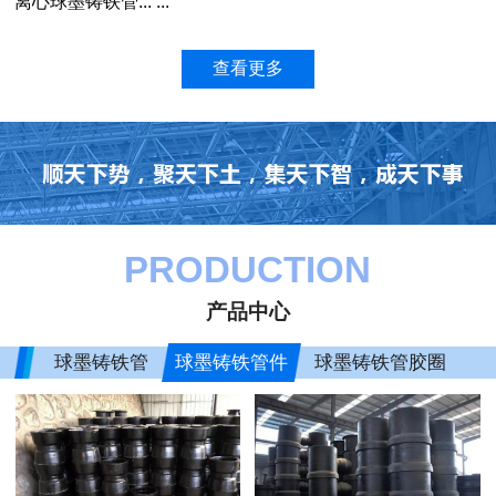
离心球墨铸铁管... ...
查看更多
PRODUCTION
产品中心
球墨铸铁管
球墨铸铁管件
球墨铸铁管胶圈